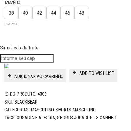
R$285.00.
R$119.00.
TAMANHO
38
40
42
44
46
48
LIMPAR
Simulação de frete
ADD TO WISHLIST
ADICIONAR AO CARRINHO
ID DO PRODUTO:
4309
SKU:
BLACKBEAR
CATEGORIAS:
MASCULINO
,
SHORTS MASCULINO
TAGS:
OUSADIA E ALEGRIA
,
SHORTS JOGADOR - 3 GANHE 1