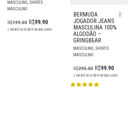
ESTE
,
MASCULINO
SHORTS
PRODUTO
MASCULINO
POSSUI
BERMUDA
MÚLTIPLAS
JOGADOR JEANS
R$
99.90
R$
199.00
O
O
VARIANTES.
MASCULINA 100%
EM ATÉ 5X DE
R$
19.98
SEM JUROS
AS
PREÇO
PREÇO
ALGODÃO –
OPÇÕES
GRINGBEAR
ORIGINAL
ATUAL
PODEM
EST
,
MASCULINO
SHORTS
ERA:
É:
SER
PR
MASCULINO
R$199.00.
R$99.90.
ESCOLHIDAS
POS
NA
MÚL
R$
99.90
R$
295.00
O
O
PÁGINA
VAR
EM ATÉ 5X DE
R$
19.98
SEM JUROS
DO
AS
PREÇO
PREÇO
PRODUTO
OP
ORIGINAL
ATUAL
PO
ERA:
É:
SER
R$295.00.
R$99.90.
ESC
NA
PÁG
DO
PR