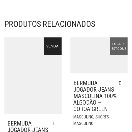
PRODUTOS RELACIONADOS
FORA DE
VENDA!
ESTOQUE
BERMUDA
JOGADOR JEANS
MASCULINA 100%
ALGODÃO –
COROA GREEN
EST
,
MASCULINO
SHORTS
PR
BERMUDA
MASCULINO
POS
JOGADOR JEANS