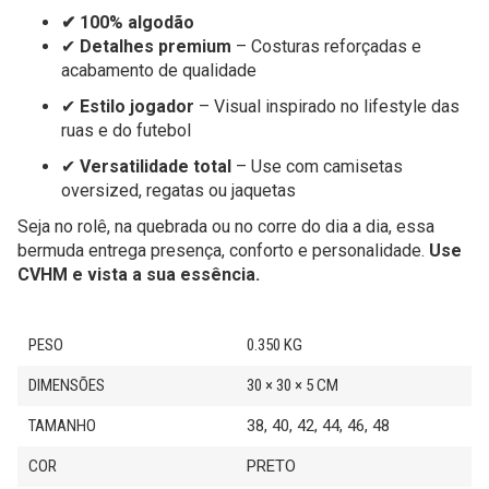
✔ 100% algodão
✔
Detalhes premium
– Costuras reforçadas e
acabamento de qualidade
✔
Estilo jogador
– Visual inspirado no lifestyle das
ruas e do futebol
✔
Versatilidade total
– Use com camisetas
oversized, regatas ou jaquetas
Seja no rolê, na quebrada ou no corre do dia a dia, essa
bermuda entrega presença, conforto e personalidade.
Use
CVHM e vista a sua essência.
PESO
0.350 KG
DIMENSÕES
30 × 30 × 5 CM
TAMANHO
38, 40, 42, 44, 46, 48
COR
PRETO