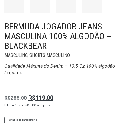
BERMUDA JOGADOR JEANS
MASCULINA 100% ALGODÃO –
BLACKBEAR
MASCULINO
,
SHORTS MASCULINO
Qualidade Máxima do Denim – 10.5 Oz 100% algodão
Legitimo
R$
119.00
R$
285.00
O
O
Em até 5x de
R$
23.80
sem juros
preço
preço
Original
atual
Detalhes do parcelamento
era:
é: