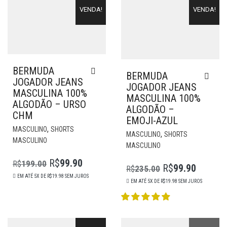
VENDA!
VENDA!
BERMUDA
BERMUDA
JOGADOR JEANS
JOGADOR JEANS
MASCULINA 100%
MASCULINA 100%
ALGODÃO – URSO
ALGODÃO –
CHM
EMOJI-AZUL
ESTE
,
MASCULINO
SHORTS
EST
,
MASCULINO
SHORTS
PRODUTO
MASCULINO
PR
MASCULINO
POSSUI
POS
MÚLTIPLAS
R$
99.90
R$
199.00
MÚL
R$
99.90
O
O
R$
235.00
VARIANTES.
O
O
VAR
EM ATÉ 5X DE
R$
19.98
SEM JUROS
AS
PREÇO
PREÇO
EM ATÉ 5X DE
R$
19.98
SEM JUROS
AS
PREÇO
PREÇO
OPÇÕES
ORIGINAL
ATUAL
OP
ORIGINAL
ATUAL
PODEM
PO
ERA:
É:
SER
ERA:
É:
SER
R$199.00.
R$99.90.
ESCOLHIDAS