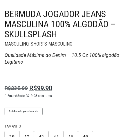
BERMUDA JOGADOR JEANS
MASCULINA 100% ALGODÃO –
SKULLSPLASH
MASCULINO
,
SHORTS MASCULINO
Qualidade Máxima do Denim – 10.5 Oz 100% algodão
Legitimo
R$
99.90
R$
235.00
O
O
Em até 5x de
R$
19.98
sem juros
preço
preço
Original
atual
Detalhes do parcelamento
era:
é:
R$235.00.
R$99.90.
TAMANHO