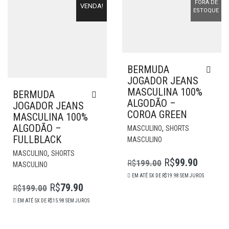
R$235.00.
R$99.90.
FORA DE
ESC
VENDA!
NA
ESTOQUE
NA
PÁGINA
PÁG
DO
DO
PRODUTO
PR
BERMUDA
JOGADOR JEANS
MASCULINA 100%
BERMUDA
ALGODÃO –
JOGADOR JEANS
COROA GREEN
MASCULINA 100%
EST
ALGODÃO –
,
MASCULINO
SHORTS
PR
FULLBLACK
MASCULINO
POS
ESTE
,
MASCULINO
SHORTS
MÚL
PRODUTO
R$
99.90
R$
199.00
MASCULINO
O
O
VAR
POSSUI
EM ATÉ 5X DE
R$
19.98
SEM JUROS
AS
PREÇO
PREÇO
MÚLTIPLAS
R$
79.90
R$
199.00
OP
O
O
VARIANTES.
ORIGINAL
ATUAL
EM ATÉ 5X DE
R$
15.98
SEM JUROS
PO
AS
PREÇO
PREÇO
ERA:
É:
SER
OPÇÕES
ORIGINAL
ATUAL
R$199.00.
R$99.90.
ESC
PODEM