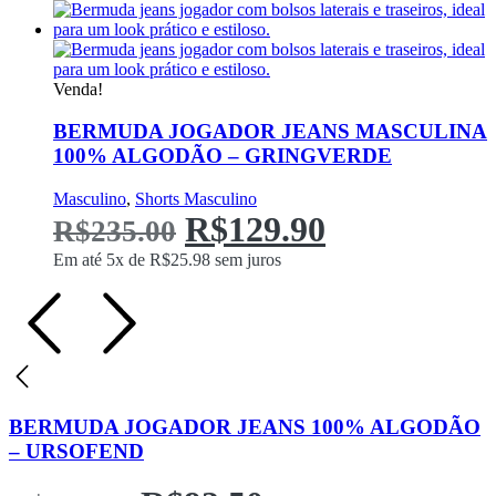
As
Original
atual
opções
podem
era:
é:
ser
escolhidas
R$220.00.
R$99.90.
Venda!
na
página
BERMUDA JOGADOR JEANS MASCULINA
do
100% ALGODÃO – GRINGVERDE
produto
Este
Masculino
,
Shorts Masculino
O
produto
O
R$
129.90
R$
235.00
possui
múltiplas
preço
preço
Em até 5x de
R$
25.98
sem juros
variantes.
As
Original
atual
opções
podem
era:
é:
ser
escolhidas
R$235.00.
R$129.90.
na
página
BERMUDA JOGADOR JEANS 100% ALGODÃO
do
– URSOFEND
produto