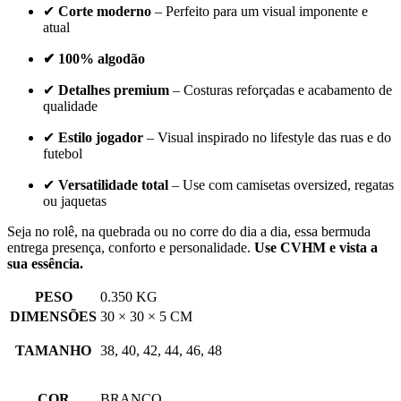
✔
Corte moderno
– Perfeito para um visual imponente e
atual
✔ 100% algodão
✔
Detalhes premium
– Costuras reforçadas e acabamento de
qualidade
✔
Estilo jogador
– Visual inspirado no lifestyle das ruas e do
futebol
✔
Versatilidade total
– Use com camisetas oversized, regatas
ou jaquetas
Seja no rolê, na quebrada ou no corre do dia a dia, essa bermuda
entrega presença, conforto e personalidade.
Use CVHM e vista a
sua essência.
PESO
0.350 KG
DIMENSÕES
30 × 30 × 5 CM
TAMANHO
38, 40, 42, 44, 46, 48
COR
BRANCO