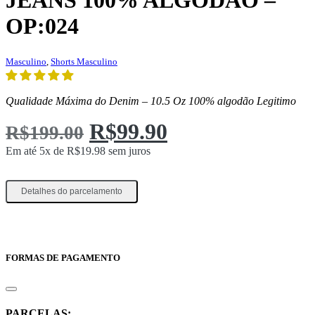
JEANS 100% ALGODÃO –
OP:024
Masculino
,
Shorts Masculino
Qualidade Máxima do Denim – 10.5 Oz 100% algodão Legitimo
O
O
R$
99.90
R$
199.00
preço
preço
Em até 5x de
R$
19.98
sem juros
Original
atual
Detalhes do parcelamento
era:
é:
R$199.00.
R$99.90.
FORMAS DE PAGAMENTO
PARCELAS: