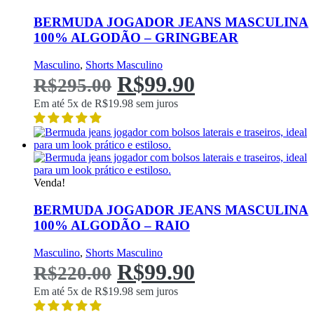
na
página
BERMUDA JOGADOR JEANS MASCULINA
do
100% ALGODÃO – GRINGBEAR
produto
Este
Masculino
,
Shorts Masculino
O
produto
O
R$
99.90
R$
295.00
possui
múltiplas
preço
preço
Em até 5x de
R$
19.98
sem juros
variantes.
As
Original
atual
opções
podem
era:
é:
ser
escolhidas
R$295.00.
R$99.90.
Venda!
na
página
BERMUDA JOGADOR JEANS MASCULINA
do
100% ALGODÃO – RAIO
produto
Este
Masculino
,
Shorts Masculino
O
produto
O
R$
99.90
R$
220.00
possui
múltiplas
preço
preço
Em até 5x de
R$
19.98
sem juros
variantes.