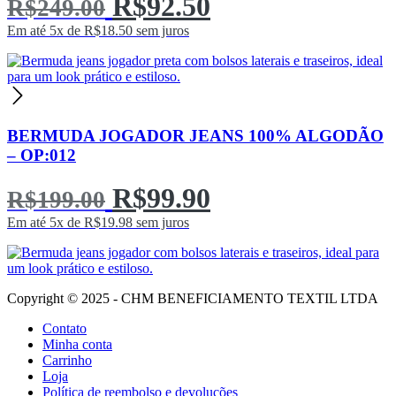
O
O
R$
92.50
R$
249.00
preço
preço
Em até 5x de
R$
18.50
sem juros
Original
atual
era:
é:
R$249.00.
R$92.50.
BERMUDA JOGADOR JEANS 100% ALGODÃO
– OP:012
O
O
R$
99.90
R$
199.00
preço
preço
Em até 5x de
R$
19.98
sem juros
Original
atual
era:
é:
Copyright © 2025 - CHM BENEFICIAMENTO TEXTIL LTDA
R$199.00.
R$99.90.
Contato
Minha conta
Carrinho
Loja
Política de reembolso e devoluções