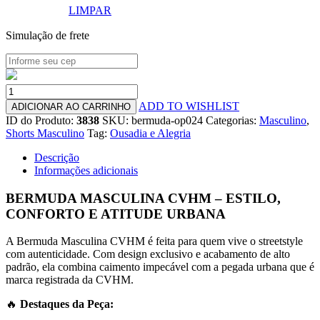
LIMPAR
Simulação de frete
Bermuda
Jogador
ADD TO WISHLIST
ADICIONAR AO CARRINHO
Jeans
ID do Produto:
3838
SKU:
bermuda-op024
Categorias:
Masculino
,
100%
Shorts Masculino
Tag:
Ousadia e Alegria
algodão
-
Descrição
OP:024
Informações adicionais
quantidade
BERMUDA MASCULINA CVHM – ESTILO,
CONFORTO E ATITUDE URBANA
A Bermuda Masculina CVHM é feita para quem vive o streetstyle
com autenticidade. Com design exclusivo e acabamento de alto
padrão, ela combina caimento impecável com a pegada urbana que é
marca registrada da CVHM.
🔥
Destaques da Peça: