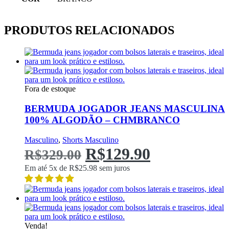
PRODUTOS RELACIONADOS
Fora de estoque
BERMUDA JOGADOR JEANS MASCULINA
100% ALGODÃO – CHMBRANCO
Este
Masculino
,
Shorts Masculino
O
produto
O
R$
129.90
R$
329.00
possui
múltiplas
preço
preço
Em até 5x de
R$
25.98
sem juros
variantes.
As
Original
atual
opções
podem
era:
é:
ser
escolhidas
R$329.00.
R$129.90.
Venda!