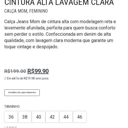
CINTURA ALTA LAVAGEM CLARA
CALÇA MOM
,
FEMININO
Calça Jeans Mom de cintura alta com modelagem reta e
levemente afunilada, perfeita para quem busca conforto
sem perder o estilo. Confeccionada em denim de alta
qualidade, com lavagem clara moderna que garante um
toque vintage e despojado.
R$
99.90
R$
199.00
O
O
Em até 5x de
R$
19.98
sem juros
preço
preço
Original
atual
Detalhes do parcelamento
era:
é:
R$199.00.
R$99.90.
TAMANHO
36
38
40
42
44
46
LIMPAR