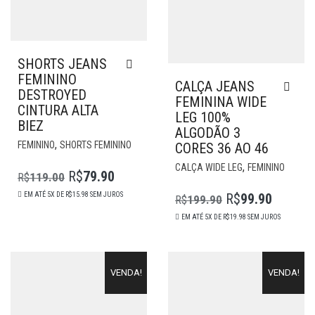
SHORTS JEANS
FEMININO
CALÇA JEANS
DESTROYED
FEMININA WIDE
CINTURA ALTA
LEG 100%
BIEZ
ALGODÃO 3
ESTE
,
FEMININO
SHORTS FEMININO
CORES 36 AO 46
PRODUTO
ESTE
,
CALÇA WIDE LEG
FEMININO
POSSUI
R$
79.90
R$
119.00
PROD
O
O
MÚLTIPLAS
POSSU
EM ATÉ 5X DE
R$
15.98
SEM JUROS
R$
99.90
R$
199.90
VARIANTES.
PREÇO
PREÇO
O
O
MÚLTI
AS
EM ATÉ 5X DE
R$
19.98
SEM JUROS
ORIGINAL
ATUAL
VARIA
PREÇO
PREÇO
OPÇÕES
AS
ERA:
É:
ORIGINAL
ATUAL
PODEM
OPÇÕ
R$119.00.
R$79.90.
SER
ERA:
É:
PODE
VENDA!
VENDA!
ESCOLHIDAS
R$199.90.
R$99.90.
SER
NA
ESCOL
PÁGINA