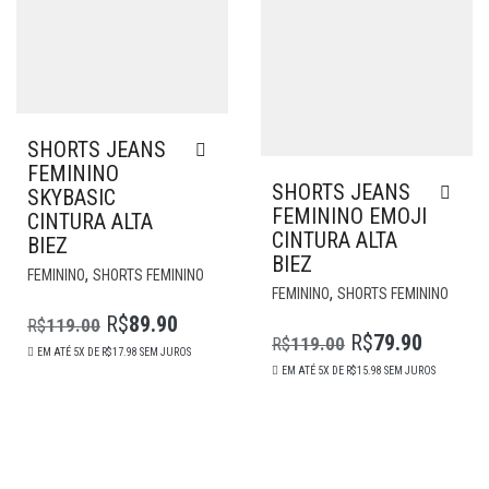
NA
DO
PÁGIN
PRODUTO
DO
PROD
SHORTS JEANS
FEMININO
SHORTS JEANS
SKYBASIC
FEMININO EMOJI
CINTURA ALTA
CINTURA ALTA
BIEZ
BIEZ
ESTE
,
FEMININO
SHORTS FEMININO
ESTE
PRODUTO
,
FEMININO
SHORTS FEMININO
PROD
POSSUI
R$
89.90
R$
119.00
POSS
O
O
R$
79.90
MÚLTIPLAS
R$
119.00
O
O
EM ATÉ 5X DE
R$
17.98
SEM JUROS
MÚLT
VARIANTES.
PREÇO
PREÇO
EM ATÉ 5X DE
R$
15.98
SEM JUROS
VARI
PREÇO
PREÇO
AS
ORIGINAL
ATUAL
AS
OPÇÕES
ORIGINAL
ATUAL
ERA:
É:
OPÇÕ
PODEM
ERA:
É:
POD
R$119.00.
R$89.90.
SER
R$119.00.
R$79.90.
SER
ESCOLHIDAS